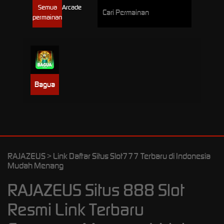
Semua
Arcade
permainan
Bagua
RAJAZEUS > Link Daftar Situs Slot777 Terbaru di Indonesia
Mudah Menang
RAJAZEUS Situs 888 Slot
Resmi Link Terbaru