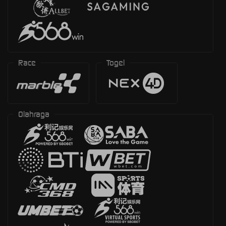
Race
Togel
Olahraga