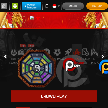
Main di
MASUK
DAFTAR
Telegram
HOT
SLOTS
LIVE
RACE
TOGEL
OLAHRAGA
CRASH
ARCADE
POKER
E-
SABUN
GAMES
CASINO
GAME
SPORTS
AYAM
CROWD PLAY