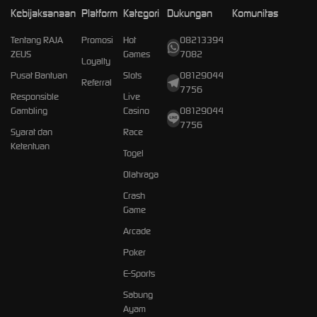
Kebijaksanaan
Platform
Kategori
Dukungan
Komunitas
Tentang RAJA
Promosi
Hot
08213394
ZEUS
Games
7082
Loyalty
Pusat Bantuan
Slots
08129044
Referral
7756
Responsible
Live
Gambling
Casino
08129044
7756
Syarat dan
Race
Ketentuan
Togel
Olahraga
Crash
Game
Arcade
Poker
E-Sports
Sabung
Ayam