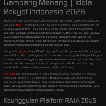
Gampang Menang | Idola
Rakyat Indonesia 2026
Selamat datang di platform terpercaya RAJAZEUS, Raja-nya Slot Gacor! RAJAZEUS adalah
situs game
Slot777
online resmi yang hadir untuk memberikan pengalaman bermain slot
luar biasa kepada seluruh rakyat Indonesia. Dengan performa premium dan koleksi
permainan slot gacor dari penyedia terkemuka seperti PG Soft, Pragmatic Play, Habanero,
CQ9, Microgaming, dan Spadegaming, menjadikan arena permainan semakin tak
tertandingi. Platform dengan tingkat kemenangan tertinggi kini ada di ujung jari Anda, dan
kami siap memanjakan setiap pemain dengan kualitas terbaik.
Sebagai situs
slot gacor
resmi, RAJAZEUS mengutamakan kenyamanan dan kepercayaan
pemain dalam setiap aspek layanan. Sistem permainan dirancang stabil dengan dukungan
teknologi modern, sehingga setiap permainan akan berjalan lancar tanpa hambatan. Proses
transaksi dilakukan secara profesional dan transparan, memberikan rasa aman bagi
member dalam menikmati setiap permainan adalah prioritas kami.
RAJAZEUS
juga memberikan pilihan game terlengkap dengan variasi tema, fitur bonus
menarik, serta tingkat RTP yang kompetitif. Setiap game dipilih secara selektif untuk
memastikan kualitas dan keseruan tetap terjaga. Didukung tampilan antarmuka yang
elegan serta desain mobile-friendly, pemain dapat menikmati pengalaman bermain yang
optimal baik melalui desktop maupun perangkat mobile.
Keunggulan Platform RAJA ZEUS