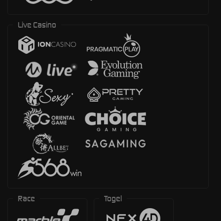
Live Casino
Race
Togel