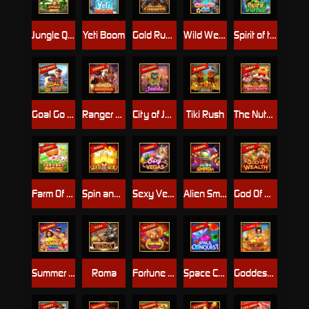
Jungle Quest
Yeti Boom
Gold Rush Cowboys
Wild Wet Win
Spirit of the Sea
Goal Go Win
Ranger Showdown
City of Jewels
Tiki Rush
The Nutcrackers
Farm Of Fortune
Spin and Win
Sexy Vegas
Alien Smash
God Of Wealth
Summer Splash Paradise
Roma
Fortune Jewels III
Space Conquest
Goddess Of Egypt