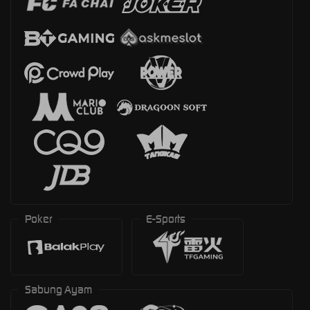
Poker
E-Sports
Sabung Ayam