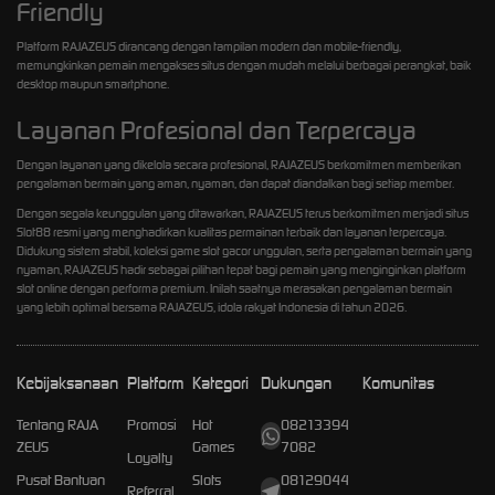
Friendly
Platform RAJAZEUS dirancang dengan tampilan modern dan mobile-friendly,
memungkinkan pemain mengakses situs dengan mudah melalui berbagai perangkat, baik
desktop maupun smartphone.
Layanan Profesional dan Terpercaya
Dengan layanan yang dikelola secara profesional, RAJAZEUS berkomitmen memberikan
pengalaman bermain yang aman, nyaman, dan dapat diandalkan bagi setiap member.
Dengan segala keunggulan yang ditawarkan, RAJAZEUS terus berkomitmen menjadi situs
Slot88 resmi yang menghadirkan kualitas permainan terbaik dan layanan terpercaya.
Didukung sistem stabil, koleksi game slot gacor unggulan, serta pengalaman bermain yang
nyaman, RAJAZEUS hadir sebagai pilihan tepat bagi pemain yang menginginkan platform
slot online dengan performa premium. Inilah saatnya merasakan pengalaman bermain
yang lebih optimal bersama RAJAZEUS, idola rakyat Indonesia di tahun 2026.
Kebijaksanaan
Platform
Kategori
Dukungan
Komunitas
Tentang RAJA
Promosi
Hot
08213394
ZEUS
Games
7082
Loyalty
Pusat Bantuan
Slots
08129044
Referral