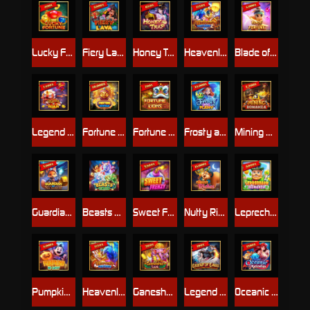
Lucky Fortune
Fiery Lava
Honey Trap
Heavenly Fortunes 2
Blade of Fortune
Legend of Nian
Fortune Jewels II
Fortune Lions
Frosty and Flamy
Mining Bonanza
Guardian of the Museum
Beasts Of Luck
Sweet Frenzy
Nutty Riches
Leprechaun Bonanza
Pumpkins Go Lucky
Heavenly Fortunes
Ganesha Luck
Legend Of Eagle
Oceanic Melodies