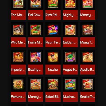
The Maya Myth
Pai Gow Ways
Rich Cai Shen
Mighty Sevens
Money Empire
Wild Mafia
Fruits Mania
Neon Fantasy
Golden Horse Ride
Muay Thai Fighter
Imperial Majesty
Boxing Fury
Nezha
Vegas Hot Fruit
Apollo Ray of Luck
Fortune Jewels I
Money Dragon
Safari Blitz
Mushroom Bandit
Snake Treasure