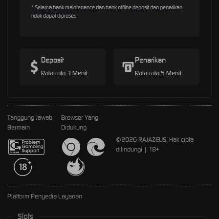
* Selama bank maintenance dan bank offline deposit dan penarikan
tidak dapat diproses
Deposit
Penarikan
Rata-rata 3 Menit
Rata-rata 5 Menit
Tanggung Jawab
Browser Yang
Bermain
Didukung
©2026 RAJAZEUS. Hak cipta
dilindungi | 18+
Platform Penyedia Layanan
Slots