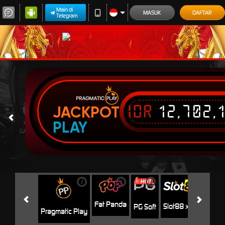
Main di
MASUK
DAFTAR
Telegram
IDR
12,702,
JACKPOT
PLAY
HOT
SLOTS
LIVE
RACE
TOGEL
OLAHRAGA
CRASH
ARCADE
POKER
E-
SABUN
GAMES
CASINO
GAME
SPORTS
AYAM
i
i
i
i
i
Facha
Fat Panda
Slot88 x PP
PG Soft
Pragmatic Play