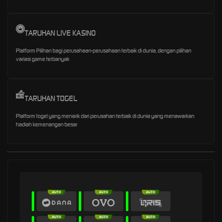
TARUHAN LIVE KASINO
Platform Pilihan bagi perusahaan-perusahaan terbaik di dunia, dengan pilihan
variasi game terbanyak
TARUHAN TOGEL
Platform togel yang menarik dari perusahan terbaik di dunia yang menawarkan
hadiah kemenangan besar