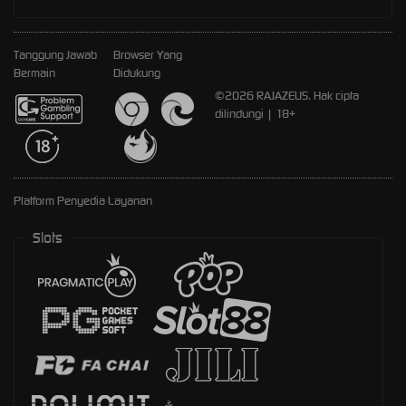
Tanggung Jawab
Browser Yang
Bermain
Didukung
©2026 RAJAZEUS. Hak cipta
dilindungi | 18+
Platform Penyedia Layanan
Slots