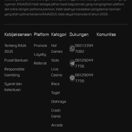
nyaman, RAJAZEUS hadir sebagai pilihan tepat bagi pemain yang menginginkan platform
slot online dengan performa premium. Inilah saatnya merasakan pengalaman bermain
yang lebih optimal bersama RAJAZEUS, idola rakyat Indonesia di tahun 2026.
Kebijaksanaan
Platform
Kategori
Dukungan
Komunitas
Tentang RAJA
Promosi
Hot
08213394
ZEUS
Games
7082
Loyalty
Pusat Bantuan
Slots
08129044
Referral
7756
Responsible
Live
Gambling
Casino
08129044
7756
Syarat dan
Race
Ketentuan
Togel
Olahraga
Crash
Game
Arcade