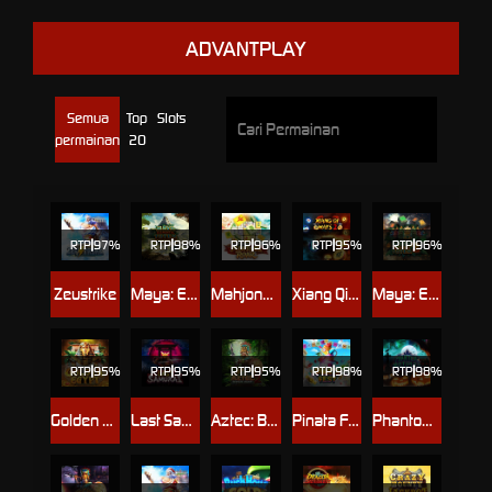
ADVANTPLAY
Semua
Top
Slots
permainan
20
RTP
97%
RTP
98%
RTP
96%
RTP
95%
RTP
96%
Zeustrike
Maya: Elemental Totem
Mahjong Roar
Xiang Qi Ways 2
Maya: Elemental Totem 2
RTP
95%
RTP
95%
RTP
95%
RTP
98%
RTP
98%
Golden Egypt
Last Samurai
Aztec: Bonus Hunt 2
Pinata Fest
Phantom Multiplier