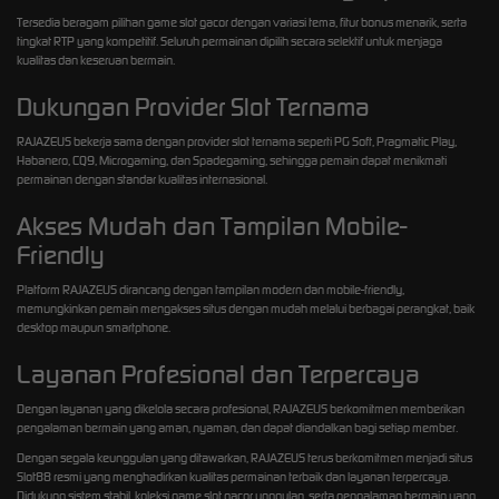
Tersedia beragam pilihan game slot gacor dengan variasi tema, fitur bonus menarik, serta
tingkat RTP yang kompetitif. Seluruh permainan dipilih secara selektif untuk menjaga
kualitas dan keseruan bermain.
Dukungan Provider Slot Ternama
RAJAZEUS bekerja sama dengan provider slot ternama seperti PG Soft, Pragmatic Play,
Habanero, CQ9, Microgaming, dan Spadegaming, sehingga pemain dapat menikmati
permainan dengan standar kualitas internasional.
Akses Mudah dan Tampilan Mobile-
Friendly
Platform RAJAZEUS dirancang dengan tampilan modern dan mobile-friendly,
memungkinkan pemain mengakses situs dengan mudah melalui berbagai perangkat, baik
desktop maupun smartphone.
Layanan Profesional dan Terpercaya
Dengan layanan yang dikelola secara profesional, RAJAZEUS berkomitmen memberikan
pengalaman bermain yang aman, nyaman, dan dapat diandalkan bagi setiap member.
Dengan segala keunggulan yang ditawarkan, RAJAZEUS terus berkomitmen menjadi situs
Slot88 resmi yang menghadirkan kualitas permainan terbaik dan layanan terpercaya.
Didukung sistem stabil, koleksi game slot gacor unggulan, serta pengalaman bermain yang