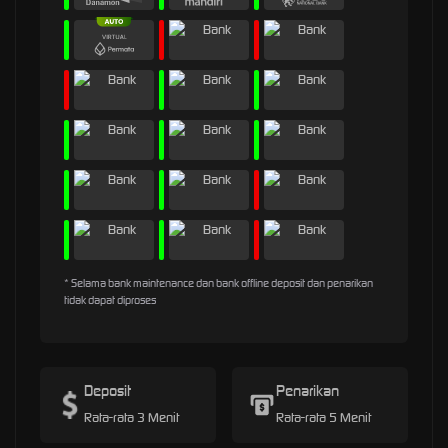
* Selama bank maintenance dan bank offline deposit dan penarikan
tidak dapat diproses
Deposit
Penarikan
Rata-rata 3 Menit
Rata-rata 5 Menit