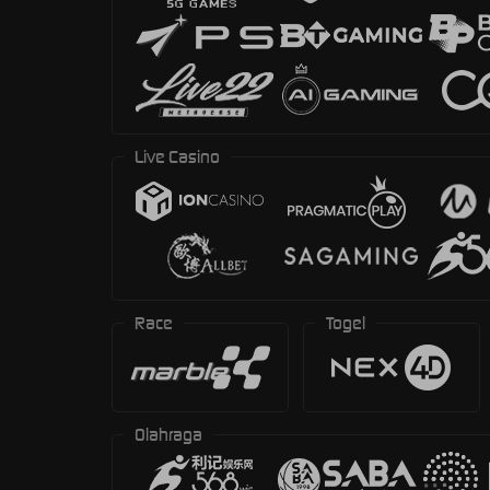
Live Casino
Race
Togel
Olahraga