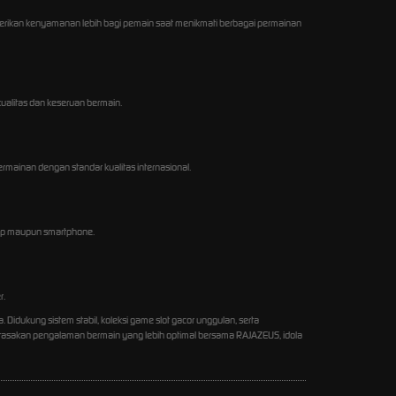
mberikan kenyamanan lebih bagi pemain saat menikmati berbagai permainan
 kualitas dan keseruan bermain.
mainan dengan standar kualitas internasional.
top maupun smartphone.
r.
idukung sistem stabil, koleksi game slot gacor unggulan, serta
erasakan pengalaman bermain yang lebih optimal bersama RAJAZEUS, idola