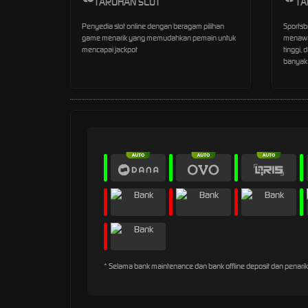
TARUHAN SLOT
TA
Penyedia slot online dengan beragam pilihan
Sportsb
game menarik yang memudahkan pemain untuk
menawar
mencapai jackpot
tinggi,
banyak 
* Selama bank maintenance dan bank offline deposit dan penarik