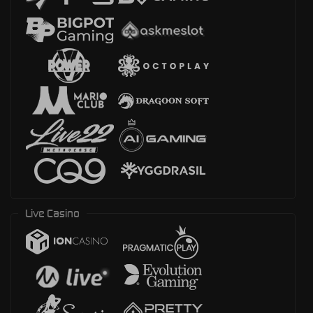
Live Casino