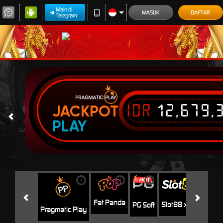
Main di
MASUK
DAFTAR
Telegram
IDR
12,679,
JACKPOT
PLAY
HOT
SLOTS
LIVE
RACE
TOGEL
OLAHRAGA
CRASH
ARCADE
POKER
E-
SABUN
GAMES
CASINO
GAME
SPORTS
AYAM
i
i
i
i
i
Facha
Fat Panda
Slot88 x PP
PG Soft
Pragmatic Play