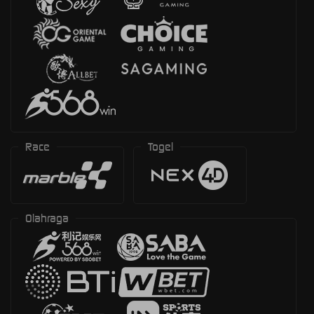
Race
Togel
Olahraga