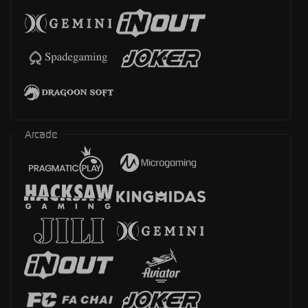
Arcade