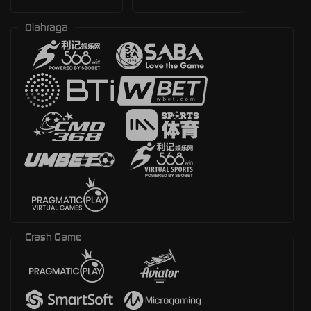
Olahraga
Crash Game