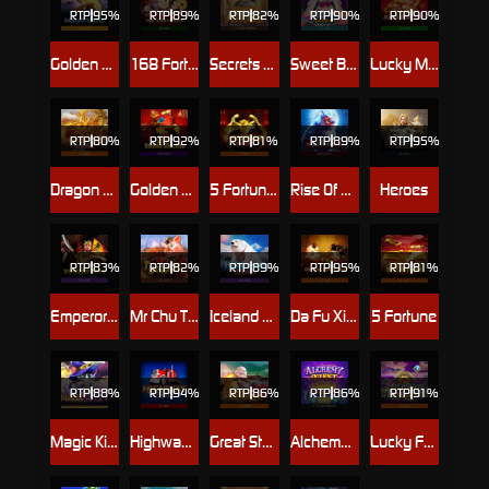
RTP
95%
RTP
89%
RTP
82%
RTP
90%
RTP
90%
Golden Whale
168 Fortunes
Secrets of Anubis
Sweet Bakery
Lucky Meow
RTP
80%
RTP
92%
RTP
81%
RTP
89%
RTP
95%
Dragon Gold SA
Golden Chicken
5 Fortune SA
Rise Of Werewolves
Heroes
RTP
83%
RTP
82%
RTP
89%
RTP
95%
RTP
81%
Emperor Gate
Mr Chu Tycoon
Iceland SA
Da Fu Xiao Fu
5 Fortune
RTP
88%
RTP
94%
RTP
86%
RTP
86%
RTP
91%
Magic Kitty
Highway Fortune
Great Stars
Alchemy Quest Level Up
Lucky Feng Shui