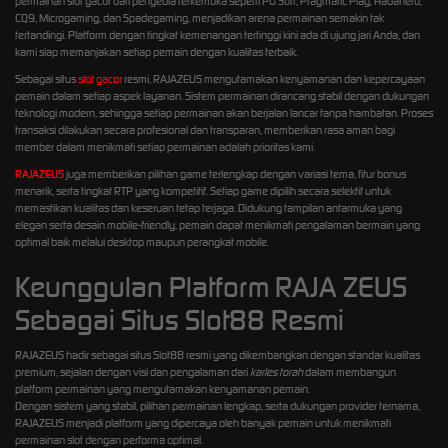
permainan slot gacor dari penyedia terkemuka seperti PG Soft, Pragmatic Play, Habanero,
CQ9, Microgaming, dan Spadegaming, menjadikan arena permainan semakin tak
tertandingi. Platform dengan tingkat kemenangan tertinggi kini ada di ujung jari Anda, dan
kami siap memanjakan setiap pemain dengan kualitas terbaik.
Sebagai situs
slot gacor
resmi, RAJAZEUS mengutamakan kenyamanan dan kepercayaan
pemain dalam setiap aspek layanan. Sistem permainan dirancang stabil dengan dukungan
teknologi modern, sehingga setiap permainan akan berjalan lancar tanpa hambatan. Proses
transaksi dilakukan secara profesional dan transparan, memberikan rasa aman bagi
member dalam menikmati setiap permainan adalah prioritas kami.
RAJAZEUS
juga memberikan pilihan game terlengkap dengan variasi tema, fitur bonus
menarik, serta tingkat RTP yang kompetitif. Setiap game dipilih secara selektif untuk
memastikan kualitas dan keseruan tetap terjaga. Didukung tampilan antarmuka yang
elegan serta desain mobile-friendly, pemain dapat menikmati pengalaman bermain yang
optimal baik melalui desktop maupun perangkat mobile.
Keunggulan Platform RAJA ZEUS
Sebagai Situs Slot88 Resmi
RAJAZEUS hadir sebagai situs Slot88 resmi yang dikembangkan dengan standar kualitas
premium, sejalan dengan visi dan pengalaman dari
karles torah
dalam membangun
platform permainan yang mengutamakan kenyamanan pemain.
Dengan sistem yang stabil, pilihan permainan lengkap, serta dukungan provider ternama,
RAJAZEUS menjadi platform yang dipercaya oleh banyak pemain untuk menikmati
permainan slot dengan performa optimal.