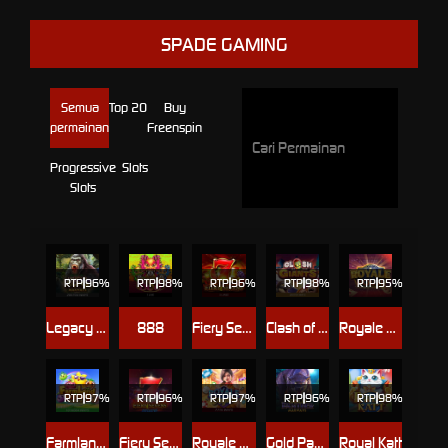
SPADE GAMING
Semua
Top 20
Buy
permainan
Freenspin
Progressive
Slots
Slots
RTP
96%
RTP
98%
RTP
96%
RTP
98%
RTP
95%
Legacy of Kong Maxways
888
Fiery Sevens
Clash of the Giants
Royale House
RTP
97%
RTP
96%
RTP
97%
RTP
96%
RTP
98%
Farmland Frenzy Maxways
Fiery Sevens Exclusive
Royale Vegas
Gold Panther Maxways
Royal Katt