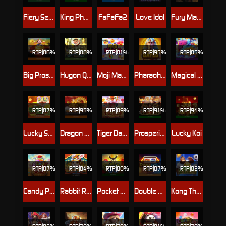
Fiery Sevens Hot 20
King Pharaoh
FaFaFa2
Love Idol
Fury Max Lucky Road
RTP
86%
RTP
88%
RTP
81%
RTP
95%
RTP
85%
Big Prosperity SA
Hugon Quest
Moji Mania
Pharaoh Gates
Magical Lamp
RTP
87%
RTP
95%
RTP
89%
RTP
91%
RTP
94%
Lucky Snake Wheel
Dragon Gold
Tiger Dance
Prosperity Gods
Lucky Koi
RTP
87%
RTP
84%
RTP
80%
RTP
87%
RTP
82%
Candy Pop
Rabbit Riches
Pocket Mon Go
Double Flame
Kong The Striker