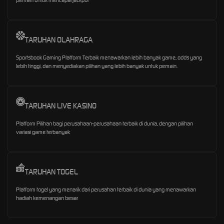
TARUHAN OLAHRAGA
Sportsbook Gaming Platform Terbaik menawarkan lebih banyak game, odds yang
lebih tinggi, dan menyediakan pilihan yang lebih banyak untuk pemain.
TARUHAN LIVE KASINO
Platform Pilihan bagi perusahaan-perusahaan terbaik di dunia, dengan pilihan
variasi game terbanyak
TARUHAN TOGEL
Platform togel yang menarik dari perusahan terbaik di dunia yang menawarkan
hadiah kemenangan besar