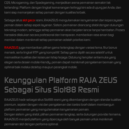
CQ9, Microgaming, dan Spadegaming, menjadikan arena permainan semakin tak
tertandingi. Platform dengan tingkat kemenangan tertinggi kini ada di ujung jari Anda, dan
kami siap memanjakan setiap pemain dengan kualitas terbaik.
Sebagai situs
slot gacor
resmi, RAJAZEUS mengutamakan kenyamanan dan kepercayaan
pemain dalam setiap aspek layanan. Sistem permainan dirancang stabil dengan dukungan
teknologi modern, sehingga setiap permainan akan berjalan lancar tanpa hambatan. Proses
transaksi dilakukan secara profesional dan transparan, memberikan rasa aman bagi
member dalam menikmati setiap permainan adalah prioritas kami.
RAJAZEUS
juga memberikan pilihan game terlengkap dengan variasi tema, fitur bonus
menarik, serta tingkat RTP yang kompetitif. Setiap game dipilih secara selektif untuk
memastikan kualitas dan keseruan tetap terjaga. Didukung tampilan antarmuka yang
elegan serta desain mobile-friendly, pemain dapat menikmati pengalaman bermain yang
optimal baik melalui desktop maupun perangkat mobile.
Keunggulan Platform RAJA ZEUS
Sebagai Situs Slot88 Resmi
RAJAZEUS hadir sebagai situs Slot88 resmi yang dikembangkan dengan standar kualitas
premium, sejalan dengan visi dan pengalaman dari
karles torah
dalam membangun
platform permainan yang mengutamakan kenyamanan pemain.
Dengan sistem yang stabil, pilihan permainan lengkap, serta dukungan provider ternama,
RAJAZEUS menjadi platform yang dipercaya oleh banyak pemain untuk menikmati
permainan slot dengan performa optimal.