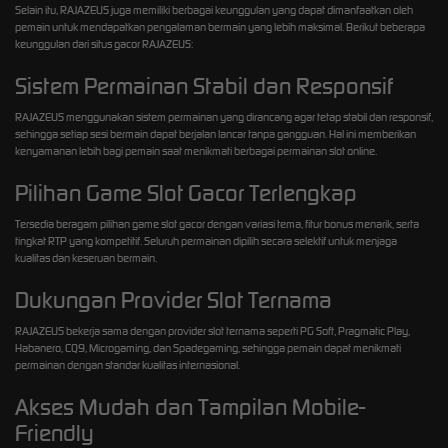
Selain itu, RAJAZEUS juga memiliki berbagai keunggulan yang dapat dimanfaatkan oleh
pemain untuk mendapatkan pengalaman bermain yang lebih maksimal. Berikut beberapa
keunggulan dari situs gacor RAJAZEUS:
Sistem Permainan Stabil dan Responsif
RAJAZEUS menggunakan sistem permainan yang dirancang agar tetap stabil dan responsif,
sehingga setiap sesi bermain dapat berjalan lancar tanpa gangguan. Hal ini memberikan
kenyamanan lebih bagi pemain saat menikmati berbagai permainan slot online.
Pilihan Game Slot Gacor Terlengkap
Tersedia beragam pilihan game slot gacor dengan variasi tema, fitur bonus menarik, serta
tingkat RTP yang kompetitif. Seluruh permainan dipilih secara selektif untuk menjaga
kualitas dan keseruan bermain.
Dukungan Provider Slot Ternama
RAJAZEUS bekerja sama dengan provider slot ternama seperti PG Soft, Pragmatic Play,
Habanero, CQ9, Microgaming, dan Spadegaming, sehingga pemain dapat menikmati
permainan dengan standar kualitas internasional.
Akses Mudah dan Tampilan Mobile-
Friendly