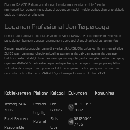
Platform RAJAZEUS dirancang dengan tampilan modern dan mobile-friendly,
memungkinkan pemain mengakses situs dengan mudah melalui berbagai perangkat, baik
desktop maupun smartphone.
Layanan Profesional dan Terpercaya
Dengan layanan yang dikelola secara profesional, RAJAZEUS berkomitmen memberikan
pengalaman bermain yang aman, nyaman, dan dapat diandalkan bagi setiap member.
Dengan segala keunggulan yang ditawarkan, RAJAZEUS terus berkomitmen menjadi situs
Slot88 resmi yang menghadirkan kualitas permainan terbaik dan layanan terpercaya.
Didukung sistem stabil, koleksi game slot gacor unggulan, serta pengalaman bermain yang
nyaman, RAJAZEUS hadir sebagai pilihan tepat bagi pemain yang menginginkan platform
slot online dengan performa premium. Inilah saatnya merasakan pengalaman bermain
yang lebih optimal bersama RAJAZEUS, idola rakyat Indonesia di tahun 2026.
Kebijaksanaan
Platform
Kategori
Dukungan
Komunitas
Tentang RAJA
Promosi
Hot
08213394
ZEUS
Games
7082
Loyalty
Pusat Bantuan
Slots
08129044
Referral
7756
Responsible
Live