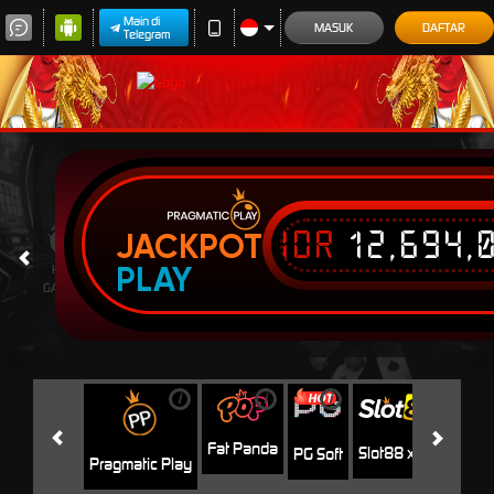
Main di
MASUK
DAFTAR
Telegram
IDR
12,694,
JACKPOT
PLAY
HOT
SLOTS
LIVE
RACE
TOGEL
OLAHRAGA
CRASH
ARCADE
POKER
E-
SABUN
GAMES
CASINO
GAME
SPORTS
AYAM
i
i
i
i
i
Facha
Fat Panda
Slot88 x PP
PG Soft
Pragmatic Play