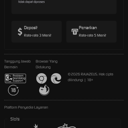
tidak dapat diproses
Deposit
Penarikan
Rata-rata 3 Menit
Rata-rata 5 Menit
Tanggung Jawab
Browser Yang
Bermain
Didukung
©2026 RAJAZEUS. Hak cipta
dilindungi | 18+
Platform Penyedia Layanan
Slots