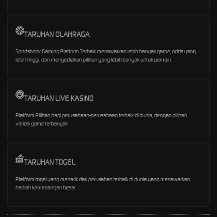
TARUHAN OLAHRAGA
Sportsbook Gaming Platform Terbaik menawarkan lebih banyak game, odds yang
lebih tinggi, dan menyediakan pilihan yang lebih banyak untuk pemain.
TARUHAN LIVE KASINO
Platform Pilihan bagi perusahaan-perusahaan terbaik di dunia, dengan pilihan
variasi game terbanyak
TARUHAN TOGEL
Platform togel yang menarik dari perusahan terbaik di dunia yang menawarkan
hadiah kemenangan besar