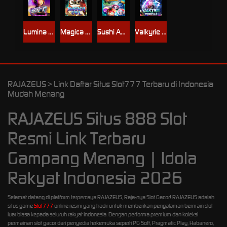
Lumina Drift
Magica Owl
Sushi Avenger
Valkyrie Profile
RAJAZEUS > Link Daftar Situs Slot777 Terbaru di Indonesia
Mudah Menang
RAJAZEUS Situs 888 Slot
Resmi Link Terbaru
Gampang Menang | Idola
Rakyat Indonesia 2026
Selamat datang di platform terpercaya RAJAZEUS, Raja-nya Slot Gacor! RAJAZEUS adalah
situs game
Slot777
online resmi yang hadir untuk memberikan pengalaman bermain slot
luar biasa kepada seluruh rakyat Indonesia. Dengan performa premium dan koleksi
permainan slot gacor dari penyedia terkemuka seperti PG Soft, Pragmatic Play, Habanero,