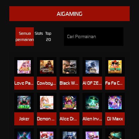
AIGAMING
Semua
Slots
Top
permainan
20
Love Paradise
Cowboy Bullseye
Black WuKong
AI OF ZEUS
Fa Fa Caishen
Joker
Demon Fox
Alice Dream
Alien Invasion
DJ Maxx