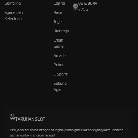
Gambling
Casino
08129044
7756
Syarat dan
Race
Ketentuan
Togel
Olahraga
Crash
Game
Arcade
Poker
E-Sports
Sabung
Ayam
TARUHAN SLOT
Penyedia slot online dengan beragam pilihan game menarik yang memudahkan
pemain untuk mencapai jackpot