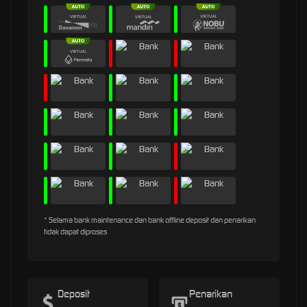
* Selama bank maintenance dan bank offline deposit dan penarikan
tidak dapat diproses
Deposit
Penarikan