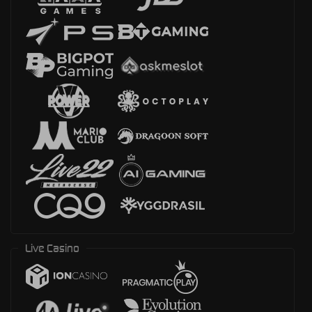
Live Casino