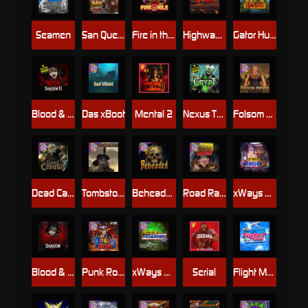
Seamen
San Quentin 2: Death Row
Fire in the Hole 2
Highway to Hell
Gator Hunters
Blood & Shadow 2
Das xBoot
Mental 2
Nexus The Crypt
Folsom Prison
Dead Canary
Tombstone RIP
Beheaded
Road Rage
xWays Hoarder 2
Blood & Shadow
Punk Rocker 2
xWays Hoarder xSplit
Serial
Flight Mode