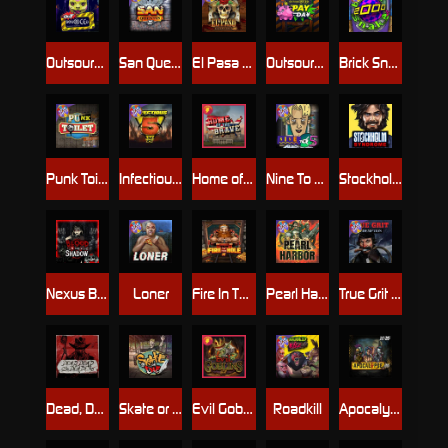
Outsourced
San Quentin xWays
El Pasa Gunfight xNudge
Outsourced: Payday
Brick Snake 2000
Punk Toilet
Infectious 5 xWays
Home of the Brave
Nine To Five
Stockholm Syndrome
Nexus Blood & Shadow
Loner
Fire In The Hole xBomb
Pearl Harbor
True Grit Redemption
Dead, Dead, or Deader
Skate or Die
Evil Goblins xBomb
Roadkill
Apocalypse Super xNudge