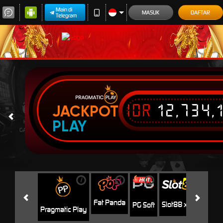
Main di
MASUK
DAFTAR
Telegram
IDR
12,734,
JACKPOT
PLAY
HOT
SLOTS
LIVE
RACE
TOGEL
OLAHRAGA
CRASH
ARCADE
POKER
E-
SABUN
GAMES
CASINO
GAME
SPORTS
AYAM
i
i
i
i
i
Facha
Fat Panda
Slot88 x PP
PG Soft
Pragmatic Play