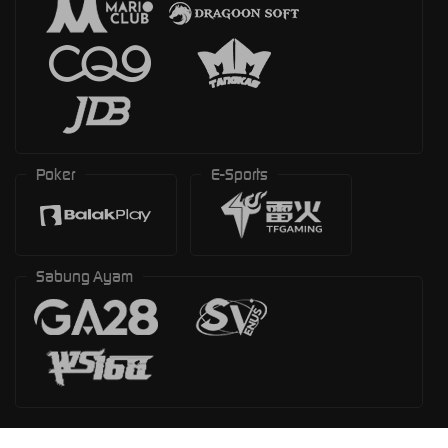
Poker
E-Sports
Sabung Ayam