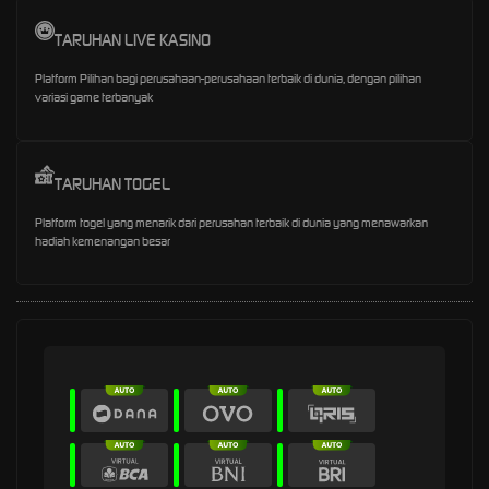
TARUHAN LIVE KASINO
Platform Pilihan bagi perusahaan-perusahaan terbaik di dunia, dengan pilihan
variasi game terbanyak
TARUHAN TOGEL
Platform togel yang menarik dari perusahan terbaik di dunia yang menawarkan
hadiah kemenangan besar