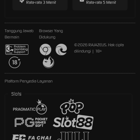
Rata-rata 3 Menit
Rata-rata 5 Menit
Tanggung Jawab
Browser Yang
Bermain
Didukung
©2026 RAJAZEUS. Hak cipta
dilindungi | 18+
Platform Penyedia Layanan
Slots