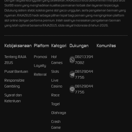
Dengan segala keunggulan yang ditawarkan, RAJAZEUS terus berkomitmen menjadi situs
Slot88 resmi yang menghadirkan kualitas permainan terbaik dan layanan terpercaya.
Didukung sistem stabil, koleksi game slot gacor unggulan, serta pengalaman bermain yang
nyaman, RAJAZEUS hadir sebagai pilihan tepat bagi pemain yang menginginkan platform
slot online dengan performa premium. Inilah saatnya merasakan pengalaman bermain
yang lebih optimal bersama RAJAZEUS, idola rakyat Indonesia di tahun 2026.
Kebijaksanaan
Platform
Kategori
Dukungan
Komunitas
Tentang RAJA
Promosi
Hot
08213394
ZEUS
Games
7082
Loyalty
Pusat Bantuan
Slots
08129044
Referral
7756
Responsible
Live
Gambling
Casino
08129044
7756
Syarat dan
Race
Ketentuan
Togel
Olahraga
Crash
Game