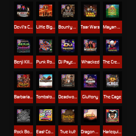
Devil's Crossroad
Little Bighorn
Bounty Hunters xNudge®
Tsar Wars
Mayan Magic Wildfire
Benji Killed in Vegas
Punk Rocker
DJ Psycho
Whacked
The Creepy Carnival
Barbarian Fury
Tombstone
Deadwood xNudge
Gluttony
The Cage
Rock Bottom
East Coast Vs West Coast
True kult
Dragon Tribe
Harlequin Carnival