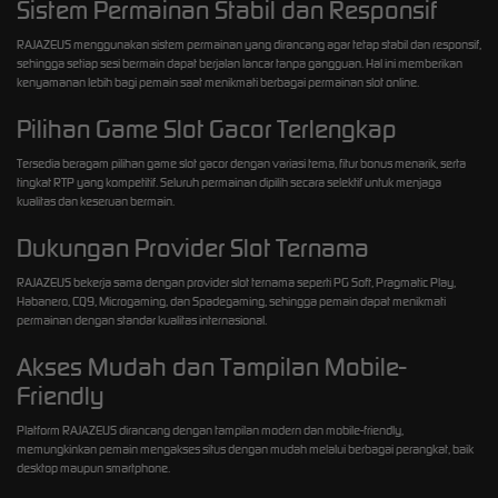
Sistem Permainan Stabil dan Responsif
RAJAZEUS menggunakan sistem permainan yang dirancang agar tetap stabil dan responsif,
sehingga setiap sesi bermain dapat berjalan lancar tanpa gangguan. Hal ini memberikan
kenyamanan lebih bagi pemain saat menikmati berbagai permainan slot online.
Pilihan Game Slot Gacor Terlengkap
Tersedia beragam pilihan game slot gacor dengan variasi tema, fitur bonus menarik, serta
tingkat RTP yang kompetitif. Seluruh permainan dipilih secara selektif untuk menjaga
kualitas dan keseruan bermain.
Dukungan Provider Slot Ternama
RAJAZEUS bekerja sama dengan provider slot ternama seperti PG Soft, Pragmatic Play,
Habanero, CQ9, Microgaming, dan Spadegaming, sehingga pemain dapat menikmati
permainan dengan standar kualitas internasional.
Akses Mudah dan Tampilan Mobile-
Friendly
Platform RAJAZEUS dirancang dengan tampilan modern dan mobile-friendly,
memungkinkan pemain mengakses situs dengan mudah melalui berbagai perangkat, baik
desktop maupun smartphone.