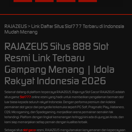
RAJAZEUS > Link Daftar Situs Slot777 Terbaru di Indonesia
Mudah Menang
RAJAZEUS Situs 888 Slot
Resmi Link Terbaru
Gampang Menang | Idola
Rakyat Indonesia 2026
Selamat datang di platform terpercaya RAJAZEUS, Raja-nya Slot Gacor! RAJAZEUS adalah
situs game
Slot777
online resmi yang hadir untuk memberikan pengalaman bermain slot
luar biasa kepada seluruh rakyat Indonesia. Dengan performa premium dan koleksi
permainan slot gacor dari penyedia terkemuka seperti PG Soft, Pragmatic Play, Habanero,
CQ9, Microgaming, dan Spadegaming, menjadikan arena permainan semakin tak
tertandingi. Platform dengan tingkat kemenangan tertinggi kini ada di ujung jari Anda, dan
kami siap memanjakan setiap pemain dengan kualitas terbaik.
Sebagai situs
slot gacor
resmi, RAJAZEUS mengutamakan kenyamanan dan kepercayaan