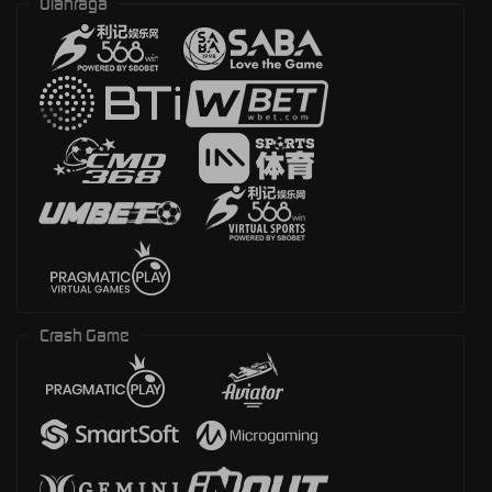
Olahraga
Crash Game