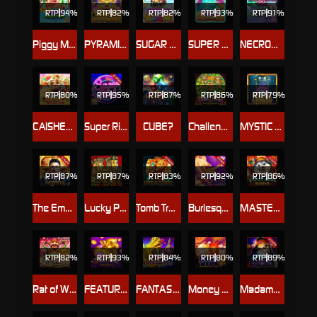
RTP
94%
RTP
82%
RTP
82%
RTP
93%
RTP
91%
Piggy Master
PYRAMID OF FLAMES
SUGAR BOOM
SUPER LUCKY
NECROMANCER SHA
RTP
80%
RTP
95%
RTP
87%
RTP
86%
RTP
79%
CAISHEN-LUCKY SPREAD
Super Rich
CUBE?
Challenge・Mayan Calendar
MYSTIC LEGEND 2
RTP
87%
RTP
87%
RTP
83%
RTP
92%
RTP
86%
The Empire
Lucky Poker 2
Tomb Treasure
Burlesque 2
MASTER HAHA
RTP
82%
RTP
93%
RTP
84%
RTP
80%
RTP
89%
Rat of Wealth
FEATURE BUY - Golden Pig
FANTASY - SOUTHEAST ASIA
Money Meow
Madame Caroline