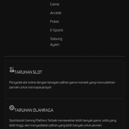
Game
Arcade
Poker
E-Sports
Sabung
Ayam
TARUHAN SLOT
Penyedia slot online dengan beragam pilihan game menarik yang memudahkan
pemain untuk mencapai jackpot
TARUHAN OLAHRAGA
Sportsbook Gaming Platform Terbaik menawarkan lebih banyak game, odds yang
lebih tinggi, dan menyediakan pilihan yang lebih banyak untuk pemain.