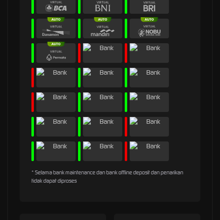
* Selama bank maintenance dan bank offline deposit dan penarikan
tidak dapat diproses