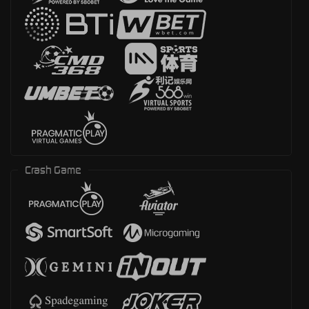
Crash Game