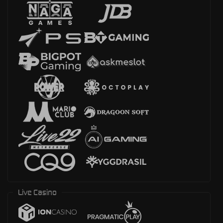
Live Casino