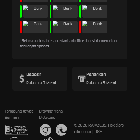
* Selama bank maintenance dan bank offline deposit dan penarikan
tidak dapat diproses
Deposit
Penarikan
Rata-rata 3 Menit
Rata-rata 5 Menit
Tanggung Jawab
Browser Yang
Bermain
Didukung
©2026 RAJAZEUS. Hak cipta
dilindungi | 18+