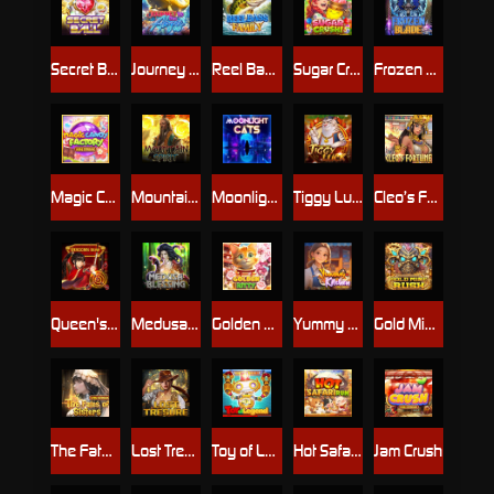
Secret Ball
Journey to the Abyss
Reel Bass Family
Sugar Crush!
Frozen Blade
Magic Candy Factory
Mountain Spirit
Moonlight Cats
Tiggy Luck
Cleo’s Fortune
Queen's Bow
Medusa’s Blessing
Golden Kitty
Yummy Kitchen
Gold Mine Rush
The Fates of Sisters
Lost Treasure
Toy of Legend
Hot Safari Run
Jam Crush