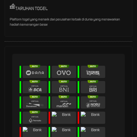
TARUHAN TOGEL
Platform togel yang menarik dari perusahan terbaik di dunia yang menawarkan
hadiah kemenangan besar