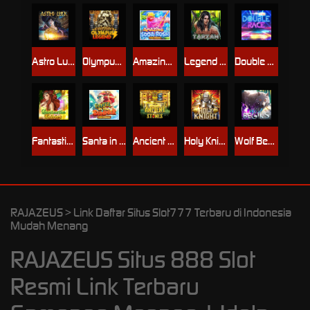
Astro Luck
Olympus Legend
Amazing Soda Rush
Legend of Tarzan
Double Race
Fantastic Faries
Santa in the Summer
Ancient Stones
Holy Knight
Wolf Begins
RAJAZEUS > Link Daftar Situs Slot777 Terbaru di Indonesia
Mudah Menang
RAJAZEUS Situs 888 Slot
Resmi Link Terbaru