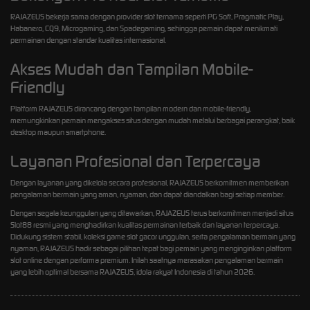
RAJAZEUS bekerja sama dengan provider slot ternama seperti PG Soft, Pragmatic Play,
Habanero, CQ9, Microgaming, dan Spadegaming, sehingga pemain dapat menikmati
permainan dengan standar kualitas internasional.
Akses Mudah dan Tampilan Mobile-
Friendly
Platform RAJAZEUS dirancang dengan tampilan modern dan mobile-friendly,
memungkinkan pemain mengakses situs dengan mudah melalui berbagai perangkat, baik
desktop maupun smartphone.
Layanan Profesional dan Terpercaya
Dengan layanan yang dikelola secara profesional, RAJAZEUS berkomitmen memberikan
pengalaman bermain yang aman, nyaman, dan dapat diandalkan bagi setiap member.
Dengan segala keunggulan yang ditawarkan, RAJAZEUS terus berkomitmen menjadi situs
Slot88 resmi yang menghadirkan kualitas permainan terbaik dan layanan terpercaya.
Didukung sistem stabil, koleksi game slot gacor unggulan, serta pengalaman bermain yang
nyaman, RAJAZEUS hadir sebagai pilihan tepat bagi pemain yang menginginkan platform
slot online dengan performa premium. Inilah saatnya merasakan pengalaman bermain
yang lebih optimal bersama RAJAZEUS, idola rakyat Indonesia di tahun 2026.