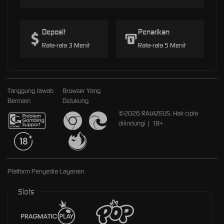
Deposit
Penarikan
Rata-rata 3 Menit
Rata-rata 5 Menit
Tanggung Jawab
Browser Yang
Bermain
Didukung
©2026 RAJAZEUS. Hak cipta
dilindungi | 18+
Platform Penyedia Layanan
Slots