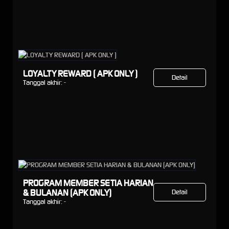
LOYALTY REWARD ( APK ONLY )
Detail
Tanggal akhir:
-
PROGRAM MEMBER SETIA HARIAN
& BULANAN (APK ONLY)
Detail
Tanggal akhir:
-