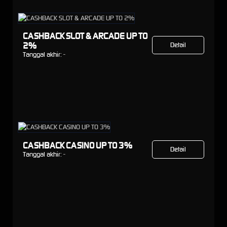
CASHBACK SLOT & ARCADE UP TO
2%
Detail
Tanggal akhir:
-
CASHBACK CASINO UP TO 3%
Detail
Tanggal akhir:
-