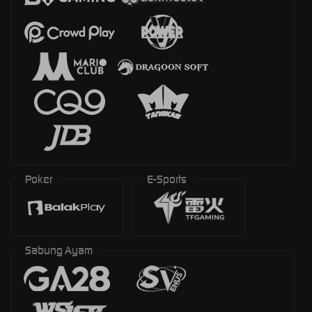
Poker
E-Sports
Sabung Ayam