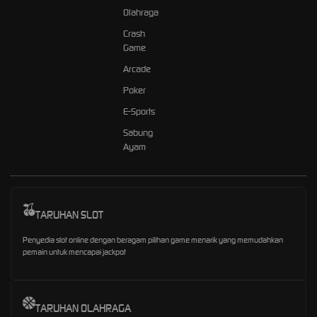
Olahraga
Crash
Game
Arcade
Poker
E-Sports
Sabung
Ayam
TARUHAN SLOT
Penyedia slot online dengan beragam pilihan game menarik yang memudahkan
pemain untuk mencapai jackpot
TARUHAN OLAHRAGA