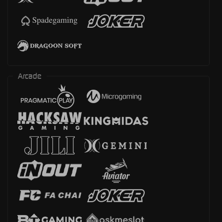
Arcade