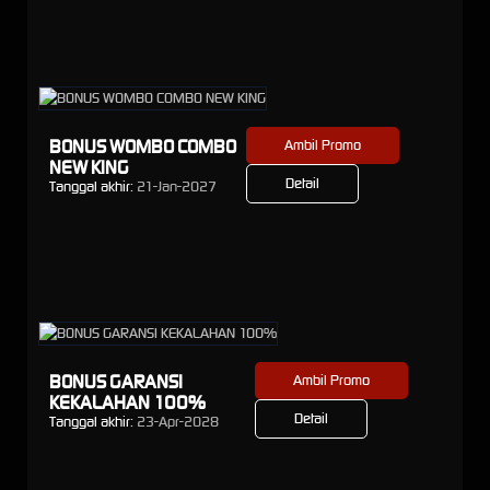
BONUS WOMBO COMBO
Ambil Promo
NEW KING
Detail
Tanggal akhir:
21-Jan-2027
BONUS GARANSI
Ambil Promo
KEKALAHAN 100%
Detail
Tanggal akhir:
23-Apr-2028