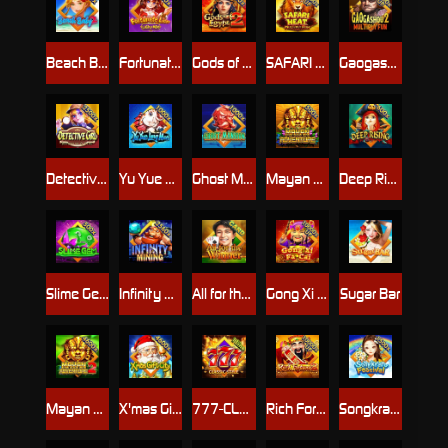
Beach Baby2
Fortunate Lion-Lucky Mix
Gods of Egypt2
SAFARI HEAT-MULTIPLY FUN
Gaogashou2 MULTIPLY FUN
Detective Girl
Yu Yue Long Men
Ghost Mansion
Mayan Adventure
Deep Rising
Slime Gem
Infinity Mining
All for the Winner
Gong Xi Fa Cai
Sugar Bar
Mayan Adventure2
X'mas Gift City
777-CLASSIC STYLE
Rich Fortune 2
Songkran Festival