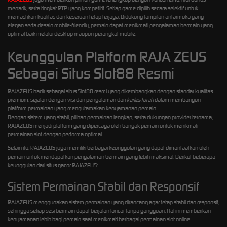
menarik, serta tingkat RTP yang kompetitif. Setiap game dipilih secara selektif untuk
memastikan kualitas dan keseruan tetap terjaga. Didukung tampilan antarmuka yang
elegan serta desain mobile-friendly, pemain dapat menikmati pengalaman bermain yang
optimal baik melalui desktop maupun perangkat mobile.
Keunggulan Platform RAJA ZEUS
Sebagai Situs Slot88 Resmi
RAJAZEUS hadir sebagai situs Slot88 resmi yang dikembangkan dengan standar kualitas
premium, sejalan dengan visi dan pengalaman dari
karles torah
dalam membangun
platform permainan yang mengutamakan kenyamanan pemain.
Dengan sistem yang stabil, pilihan permainan lengkap, serta dukungan provider ternama,
RAJAZEUS menjadi platform yang dipercaya oleh banyak pemain untuk menikmati
permainan slot dengan performa optimal.
Selain itu, RAJAZEUS juga memiliki berbagai keunggulan yang dapat dimanfaatkan oleh
pemain untuk mendapatkan pengalaman bermain yang lebih maksimal. Berikut beberapa
keunggulan dari situs gacor RAJAZEUS:
Sistem Permainan Stabil dan Responsif
RAJAZEUS menggunakan sistem permainan yang dirancang agar tetap stabil dan responsif,
sehingga setiap sesi bermain dapat berjalan lancar tanpa gangguan. Hal ini memberikan
kenyamanan lebih bagi pemain saat menikmati berbagai permainan slot online.