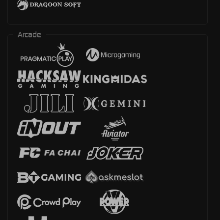
Arcade