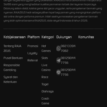
Dengan segala keunggulan yang ditawarkan, RAJAZEUS terus berkomitmen menjadi situs
Slot88 resmi yang menghadirkan kualitas permainan terbaik dan layanan terpercaya.
Didukung sistem stabil, koleksi game slot gacor unggulan, serta pengalaman bermain yang
nyaman, RAJAZEUS hadir sebagai pilihan tepat bagi pemain yang menginginkan platform
slot online dengan performa premium. Inilah saatnya merasakan pengalaman bermain
yang lebih optimal bersama RAJAZEUS, idola rakyat Indonesia di tahun 2026.
Kebijaksanaan
Platform
Kategori
Dukungan
Komunitas
Tentang RAJA
Promosi
Hot
08213394
ZEUS
Games
7082
Loyalty
Pusat Bantuan
Slots
08129044
Referral
7756
Responsible
Live
Gambling
Casino
08129044
7756
Syarat dan
Race
Ketentuan
Togel
Olahraga
Crash
Game