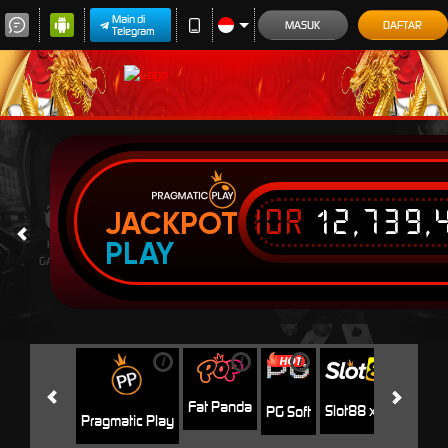
Main di
MASUK
DAFTAR
Telegram
IDR
12,739,
JACKPOT
PLAY
HOT
SLOTS
LIVE
RACE
TOGEL
OLAHRAGA
CRASH
ARCADE
POKER
E-
SABUN
GAMES
CASINO
GAME
SPORTS
AYAM
i
i
i
i
i
Facha
Fat Panda
Slot88 x PP
PG Soft
Pragmatic Play