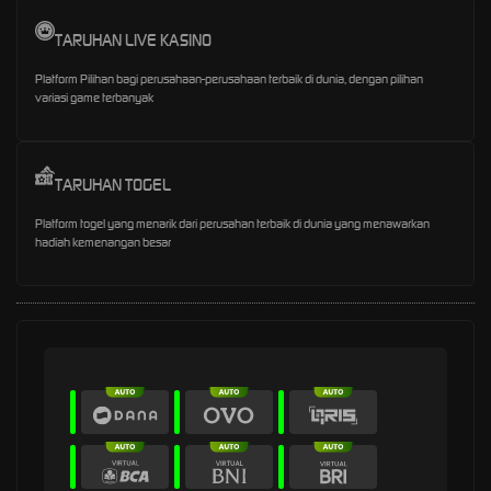
TARUHAN LIVE KASINO
Platform Pilihan bagi perusahaan-perusahaan terbaik di dunia, dengan pilihan
variasi game terbanyak
TARUHAN TOGEL
Platform togel yang menarik dari perusahan terbaik di dunia yang menawarkan
hadiah kemenangan besar