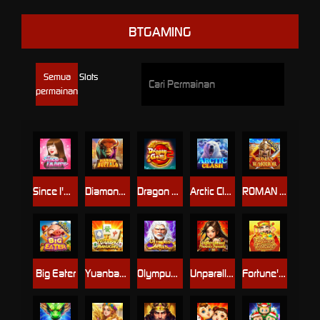
BTGAMING
Semua
Slots
permainan
Since I'm here
Diamond buffalo
Dragon Gem2
Arctic Clash
ROMAN WARRIOR
Big Eater
Yuanbao Mahjong
Olympus - Zeus
Unparalleled Phoenix Dynasty
Fortune's Treasure